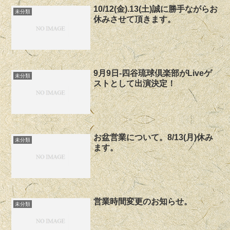
10/12(金).13(土)誠に勝手ながらお
未分類
休みさせて頂きます。
9月9日-四谷琉球倶楽部がLiveゲ
未分類
ストとして出演決定！
お盆営業について。8/13(月)休み
未分類
ます。
営業時間変更のお知らせ。
未分類